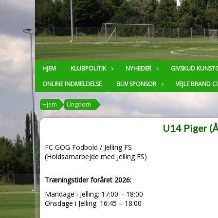
HJEM
KLUBPOLITIK
NYHEDER
GIVSKUD KUNST
ONLINE INDMELDELSE
BLIV SPONSOR
VEJLE BRAND C
Hjem
Ungdom
U14 Piger (
FC GOG Fodbold / Jelling FS
(Holdsamarbejde med Jelling FS)
Træningstider foråret 2026:
Mandage i Jelling: 17:00 – 18:00
Onsdage i Jelling: 16:45 – 18:00