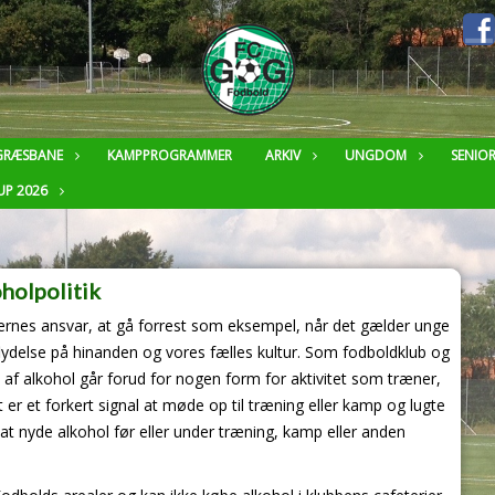
GRÆSBANE
KAMPPROGRAMMER
ARKIV
UNGDOM
SENIO
UP 2026
holpolitik
dernes ansvar, at gå forrest som eksempel, når det gælder unge
flydelse på hinanden og vores fælles kultur. Som fodboldklub og
e af alkohol går forud for nogen form for aktivitet som træner,
et er et forkert signal at møde op til træning eller kamp og lugte
dt at nyde alkohol før eller under træning, kamp eller anden