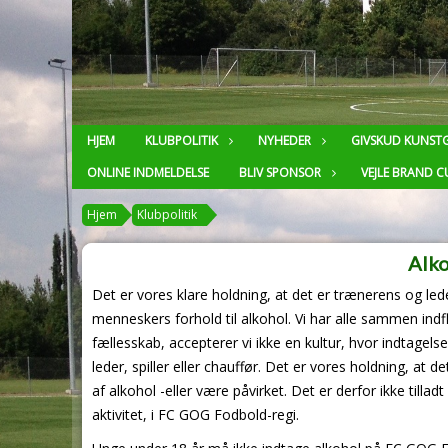
HJEM
KLUBPOLITIK
NYHEDER
GIVSKUD KUNST
ONLINE INDMELDELSE
BLIV SPONSOR
VEJLE BRAND C
Hjem
Klubpolitik
Alko
Det er vores klare holdning, at det er trænerens og le
menneskers forhold til alkohol. Vi har alle sammen ind
fællesskab, accepterer vi ikke en kultur, hvor indtagels
leder, spiller eller chauffør. Det er vores holdning, at d
af alkohol -eller være påvirket. Det er derfor ikke tilla
aktivitet, i FC GOG Fodbold-regi.