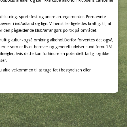
dbolds arealer og kan ikke købe alkohol i klubbens cafeterier
afslutning, sportsfest og andre arrangementer. Førnævnte
er i ind/udland og lign. Vi henstiller ligeledes kraftigt til, at
 den pågældende klub/arrangørs politik på området.
rnuftig kultur -også omkring alkohol.Derfor forventes det også,
ne som er listet herover og generelt udviser sund fornuft.Vi
øgler, hvis dette kan forhindre en potentielt farlig -og ikke
ser.
 altid velkommen til at tage fat i bestyrelsen eller