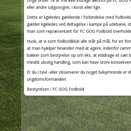
Unge under 18 år må ikke indtage alkohol på FC GOG Fo
eller andre salgsvogne, i kiosk eller lign.
Dette er ligeledes gældende i forbindelse med fodbold
gælder ligeledes ved deltagelse i kampe på udebane, stævn
man som repræsentant for FC GOG Fodbold overholder
Husk, at vi som fodboldklub alle står på mål, for en fo
at man hjælper hinanden med at agere, indenfor rammer
bakker som bestyrelse op om eks. at inddrage et sæt biln
mindst ulovlig handling, som kan have store konsekven
Er du i tvivl -eller observerer du noget bekymrende er du
ungdomsformanden.
Bestyrelsen i FC GOG Fodbold