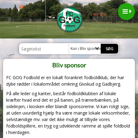
Kun i Bliv sponsor
Bliv sponsor
FC GOG Fodbold er en lokalt forankret fodboldklub, der har
dybe rødder i lokalområdet omkring Givskud og Gadbjerg.
På alle leder og kanter, består fodboldklubben af lokale
kræfter hvad end det er på banen, på trænerbænken, på
sidelinjen, i kiosken eller blandt sponsorerne. Vi kan roligt sige,
at uden uvurderlig hjælp fra være mange lokale virksomheder,
selvstændige mv. var det ikke muligt at tilbyde vores
fodboldspillere, en tryg og udviklende ramme at spille foldbold
i hverdagen.