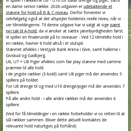
Vi spiller i rækkerne U6 - U16 for både drenge og piger, samt
en dame senior-række. 2026-udgaven er
udelukkende et
stævne for hold på B & C-niveau
. Derfor forventer vi
selvfølgelig også at det afspejler holdenes reelle niveu, når vi
ser tilmeldingerne. Til denne udgave har vi valgt at sige
pænt
nej tak til A-hold
, da vi ønsker at sætte jævnbyrdigheden først.
Vi spiller en finalerunde på to niveauer - Ved 12 tilmeldte hold i
en række, havner 6 hold altså i et slutspil.
Stævnet afvikles i Vestjysk Bank Arena i Give, samt hallerne i
Givskud og Gadbjerg.
U6, U7 + U8 Piger afvikles som fair play stævne med samme
præmier til alle hold.
I de yngste rækker (3-bold) samt U8 piger må der anvendes 5
spillere på holdet.
For U8 drenge til og med U10 drenge/piger må der anvendes 7
spillere.
På alle andre hold - i alle andre rækker må der anvendes 6
spillere.
(Ved for få tilmeldinger i en række forbeholder vi os retten til at
slå rækker sammen. Bliver dette aktuelt kontaktes de
relevante hold naturligvis på forhånd)